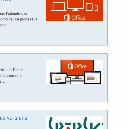
ns l’atteinte d’un
Néanmoins, ce processus
n que …
ille et Petite
 à créer et à
es …
es versions