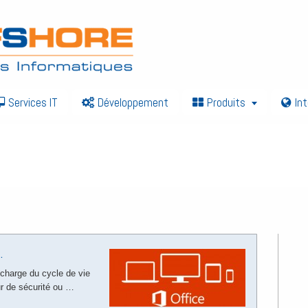
Services IT
Développement
Produits
In
.
n charge du cycle de vie
ur de sécurité ou …