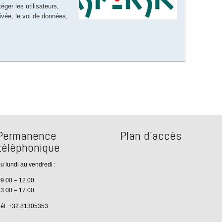
ger les utilisateurs,
ivée, le vol de données,
Permanence
Plan d’accès
téléphonique
u lundi au vendredi :
9.00 – 12.00
3.00 – 17.00
él. +32.81305353