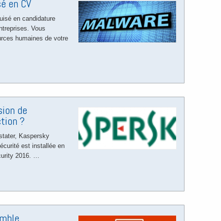
sé en CV
guisé en candidature
ntreprises. Vous
urces humaines de votre
sion de
tion ?
tater, Kaspersky
écurité est installée en
urity 2016. …
emble,