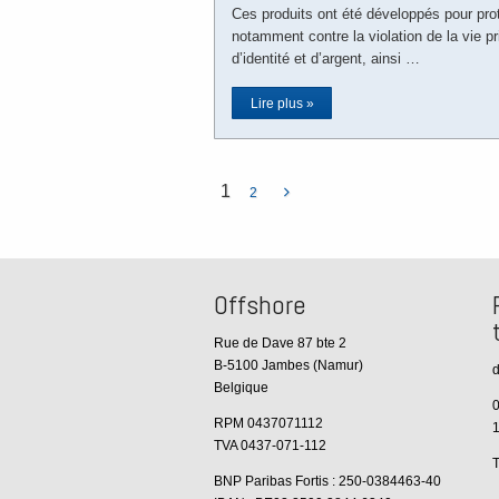
Ces produits ont été développés pour proté
notamment contre la violation de la vie pr
d’identité et d’argent, ainsi …
Lire plus »
1
2
Offshore
Rue de Dave 87 bte 2
B-5100 Jambes (Namur)
d
Belgique
0
RPM 0437071112
1
TVA 0437-071-112
T
BNP Paribas Fortis : 250-0384463-40