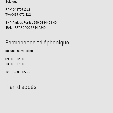
Belgique
RPM 0437071112
TVA 0437-071-112
BNP Paribas Fortis : 250-0384463-40
IBAN : BE02 2500 3844 6340
Permanence téléphonique
du lundi au vendredi :
09.00 – 12.00
13.00 – 17.00
Tél. +32.81305353
Plan d’accès