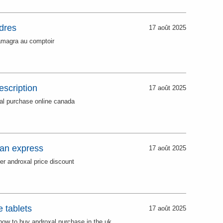
dres
17 août 2025
magra au comptoir
escription
17 août 2025
al purchase online canada
can express
17 août 2025
er androxal price discount
 tablets
17 août 2025
 how to buy androxal purchase in the uk