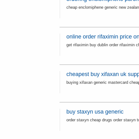
cheap enclomiphene generic new zealan
online order rifaximin price o
get rifaximin buy dublin order rifaximin 
cheapest buy xifaxan uk supp
buying xifaxan generic mastercard cheap
buy staxyn usa generic
order staxyn cheap drugs order staxyn 