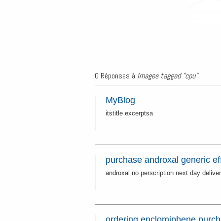
0 Réponses à
Images tagged "cpu"
MyBlog
itstitle excerptsa
purchase androxal generic ef
androxal no perscription next day deliver
ordering enclomiphene purc