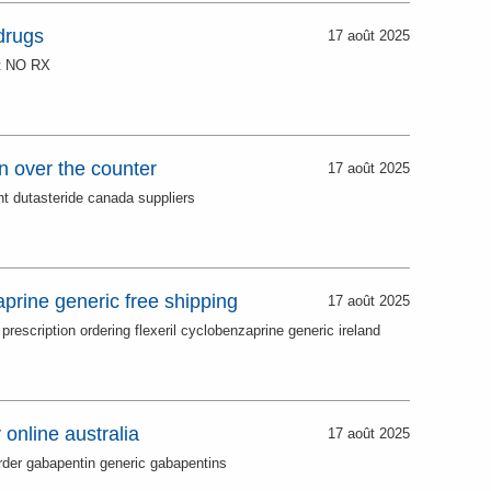
drugs
17 août 2025
rt NO RX
n over the counter
17 août 2025
unt dutasteride canada suppliers
aprine generic free shipping
17 août 2025
 prescription ordering flexeril cyclobenzaprine generic ireland
online australia
17 août 2025
order gabapentin generic gabapentins