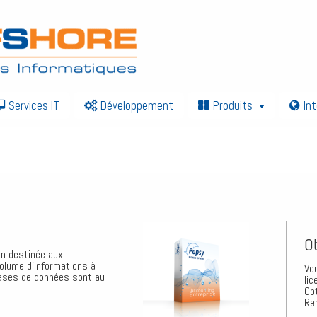
Services IT
Développement
Produits
In
O
n destinée aux
volume d’informations à
Vo
bases de données sont au
lic
Ob
Re