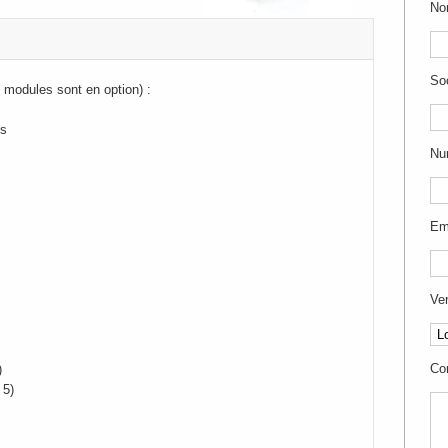
Nom
So
modules sont en option) :
ts
Nu
Ema
Ver
Co
)
 5)