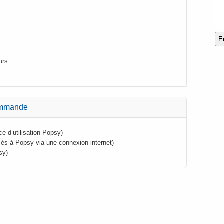
urs
commande
ce d’utilisation Popsy)
cès à Popsy via une connexion internet)
sy)