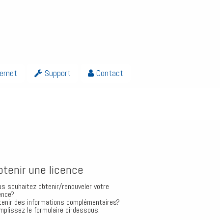
ternet
Support
Contact
btenir une licence
us souhaitez obtenir/renouveler votre
ence?
tenir des informations complémentaires?
mplissez le formulaire ci-dessous.