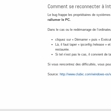
Comment se reconnecter à Int
Le bug frappe les propriétaires de systèmes
rallumer le PC.
Dans le cas ou le redémarrage de l’ordinate
cliquez sur « Démarrer » puis « Exécut
Là, il faut taper « ipconfig /release »
restaurée.
Si tel n’est pas le cas, il convient de 
Si vous rencontrez des difficultés, vous p
Source:
http://www.clubic.com/windows-os/w