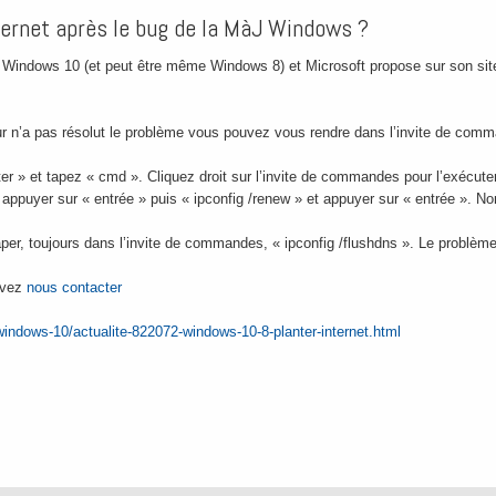
ernet après le bug de la MàJ Windows ?
 Windows 10 (et peut être même Windows 8) et Microsoft propose sur son site
ur n’a pas résolut le problème vous pouvez vous rendre dans l’invite de com
er » et tapez « cmd ». Cliquez droit sur l’invite de commandes pour l’exécute
 et appuyer sur « entrée » puis « ipconfig /renew » et appuyer sur « entrée ». 
taper, toujours dans l’invite de commandes, « ipconfig /flushdns ». Le problème 
ouvez
nous contacter
indows-10/actualite-822072-windows-10-8-planter-internet.html